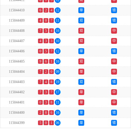
115044411
6
1
5
12
双
中
115044410
6
2
4
12
单
错
115044409
4
0
7
11
双
错
115044408
7
5
4
16
双
中
115044407
4
3
3
10
双
中
115044406
0
5
7
12
单
错
115044405
9
6
1
16
双
中
115044404
7
2
0
09
单
中
115044403
7
4
8
19
双
错
115044402
7
3
7
17
单
中
115044401
0
3
8
11
单
中
115044400
2
8
6
16
单
错
115044399
5
0
1
06
单
错