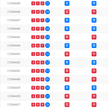
115044449
4
1
6
11
双
错
115044448
2
8
8
18
双
中
115044447
7
5
5
17
双
错
115044446
4
7
7
18
单
错
115044445
2
6
5
13
单
中
115044444
6
2
7
15
双
错
115044443
3
6
3
12
双
中
115044442
4
8
0
12
单
错
115044441
3
8
4
15
单
中
115044440
1
0
4
05
单
中
115044439
8
4
4
16
单
错
115044438
4
2
5
11
单
中
115044437
9
8
9
26
双
中