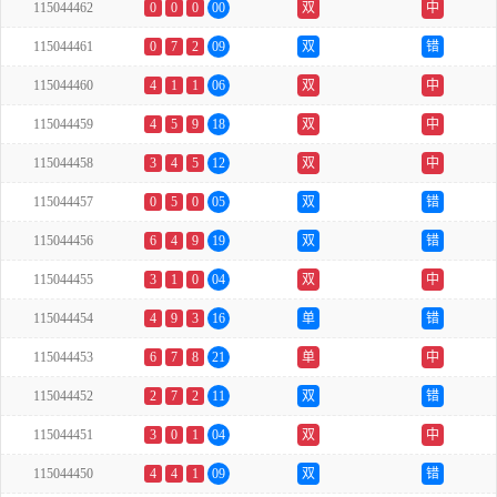
115044462
0
0
0
00
双
中
115044461
0
7
2
09
双
错
115044460
4
1
1
06
双
中
115044459
4
5
9
18
双
中
115044458
3
4
5
12
双
中
115044457
0
5
0
05
双
错
115044456
6
4
9
19
双
错
115044455
3
1
0
04
双
中
115044454
4
9
3
16
单
错
115044453
6
7
8
21
单
中
115044452
2
7
2
11
双
错
115044451
3
0
1
04
双
中
115044450
4
4
1
09
双
错