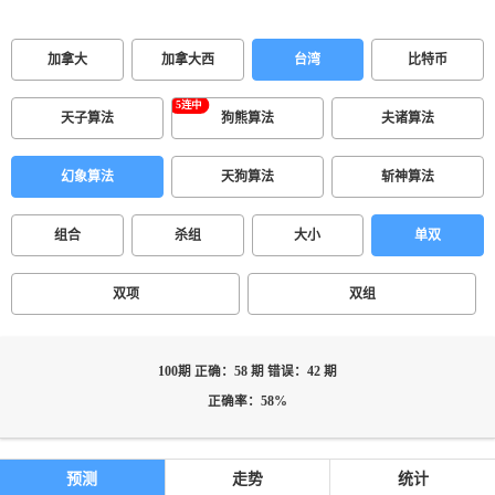
加拿大
加拿大西
台湾
比特币
天子算法
狗熊算法
夫诸算法
幻象算法
天狗算法
斩神算法
组合
杀组
大小
单双
双项
双组
100期 正确：58 期 错误：42 期
正确率：58%
预测
走势
统计