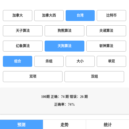
加拿大
加拿大西
台湾
比特币
天子算法
狗熊算法
夫诸算法
幻象算法
天狗算法
斩神算法
组合
杀组
大小
单双
双项
双组
100期 正确：74 期 错误：26 期
正确率：74%
预测
走势
统计