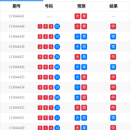
期号
号码
预测
结果
115044441
---
大
单
---
115044440
1
0
4
05
小
单
中
115044439
8
4
4
16
小
单
错
115044438
4
2
5
11
大
双
错
115044437
9
8
9
26
大
单
中
115044436
6
0
0
06
大
单
错
115044435
3
0
8
11
大
单
中
115044434
4
6
8
18
小
双
中
115044433
5
3
0
08
大
双
中
115044432
3
8
5
16
大
双
中
115044431
0
8
3
11
大
双
错
115044430
9
1
4
14
大
单
中