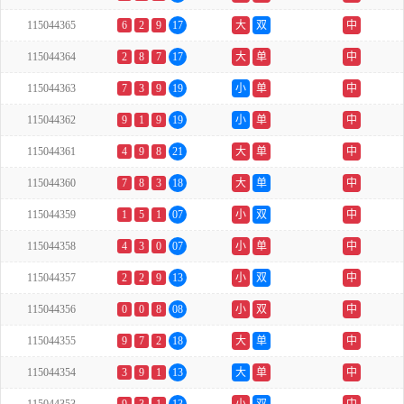
115044365
6
2
9
17
大
双
中
115044364
2
8
7
17
大
单
中
115044363
7
3
9
19
小
单
中
115044362
9
1
9
19
小
单
中
115044361
4
9
8
21
大
单
中
115044360
7
8
3
18
大
单
中
115044359
1
5
1
07
小
双
中
115044358
4
3
0
07
小
单
中
115044357
2
2
9
13
小
双
中
115044356
0
0
8
08
小
双
中
115044355
9
7
2
18
大
单
中
115044354
3
9
1
13
大
单
中