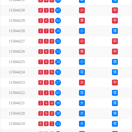
115044231
8
4
8
20
单
错
115044230
0
3
4
07
小
中
115044229
3
0
0
03
单
中
115044228
1
7
8
16
小
错
115044227
6
5
0
11
小
中
115044226
2
8
3
13
单
中
115044225
7
9
8
24
小
错
115044224
0
2
9
11
双
错
115044223
8
5
4
17
大
中
115044222
2
1
2
05
双
错
115044221
2
4
4
10
大
错
115044220
2
8
0
10
大
错
115044219
0
8
5
13
大
错