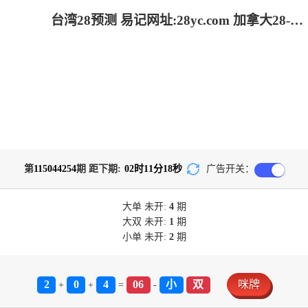
台湾28预测 易记网址:28yc.com 加拿大28-加拿大2.8预测|神测在线预测pc|加拿大2.8预测在线预测pc_极致火热优质的免费预测
第
115044254
期 距下期:
02
时
11
分
18
秒
广告开关：
大单
未开:
4
期
大双
未开:
1
期
小单
未开:
2
期
2
0
4
06
小
双
咪牌
+
+
=
-