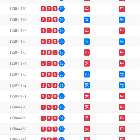
115044179
8
2
5
15
单
中
115044178
2
2
9
13
双
错
115044177
4
1
8
13
单
中
115044176
6
3
0
09
大
错
115044175
4
8
1
13
小
中
115044174
5
7
0
12
双
中
115044173
8
9
6
23
小
错
115044172
2
6
3
11
双
错
115044171
9
6
8
23
大
中
115044170
1
6
3
10
双
中
115044169
1
0
0
01
单
中
115044168
5
9
3
17
大
中