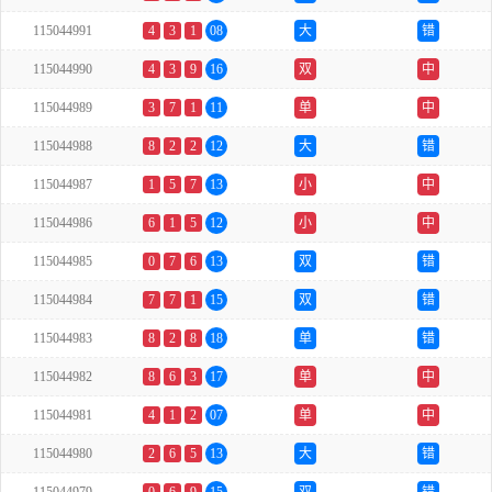
115044991
4
3
1
08
大
错
115044990
4
3
9
16
双
中
115044989
3
7
1
11
单
中
115044988
8
2
2
12
大
错
115044987
1
5
7
13
小
中
115044986
6
1
5
12
小
中
115044985
0
7
6
13
双
错
115044984
7
7
1
15
双
错
115044983
8
2
8
18
单
错
115044982
8
6
3
17
单
中
115044981
4
1
2
07
单
中
115044980
2
6
5
13
大
错