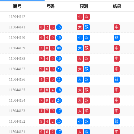
期号
号码
预测
结果
115044142
---
小
双
---
115044141
8
2
5
15
大
双
中
115044140
6
4
9
19
小
双
错
115044139
3
0
5
08
大
双
中
115044138
7
4
5
16
大
双
中
115044137
9
6
8
23
大
双
中
115044136
4
7
0
11
大
双
错
115044135
6
8
4
18
大
双
中
115044134
7
9
8
24
大
双
中
115044133
1
7
9
17
大
单
中
115044132
9
4
2
15
小
双
错
115044131
9
6
2
17
大
双
中