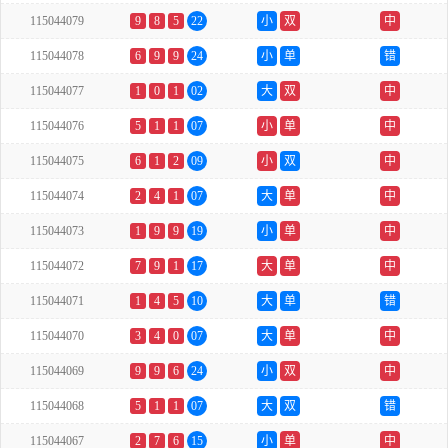
115044079
9
8
5
22
小
双
中
115044078
6
9
9
24
小
单
错
115044077
1
0
1
02
大
双
中
115044076
5
1
1
07
小
单
中
115044075
6
1
2
09
小
双
中
115044074
2
4
1
07
大
单
中
115044073
1
9
9
19
小
单
中
115044072
7
9
1
17
大
单
中
115044071
1
4
5
10
大
单
错
115044070
3
4
0
07
大
单
中
115044069
9
9
6
24
小
双
中
115044068
5
1
1
07
大
双
错
115044067
2
7
6
15
小
单
中