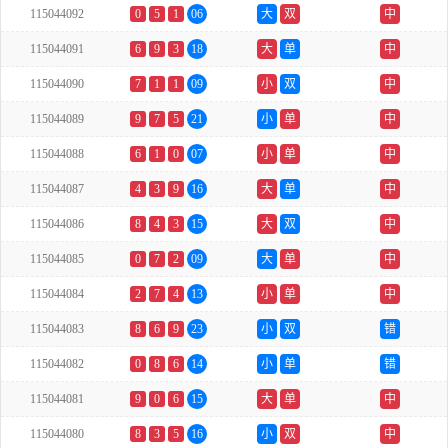
115044092
0
5
1
06
大
双
中
115044091
6
9
3
18
大
单
中
115044090
7
1
1
09
小
双
中
115044089
9
7
5
21
小
单
中
115044088
6
1
0
07
小
单
中
115044087
4
3
9
16
大
单
中
115044086
8
4
3
15
大
双
中
115044085
0
7
2
09
大
单
中
115044084
2
7
4
13
小
单
中
115044083
8
6
9
23
小
双
错
115044082
0
8
6
14
小
单
错
115044081
9
0
6
15
大
单
中
115044080
8
3
5
16
小
双
中