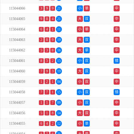
115044066
3
9
9
21
小
单
中
115044065
9
8
4
21
大
双
中
115044064
6
4
1
11
小
单
中
115044063
2
8
9
19
大
双
中
115044062
5
3
8
16
大
单
中
115044061
8
5
2
15
小
双
错
115044060
7
9
3
19
大
双
中
115044059
1
2
1
04
小
双
中
115044058
7
7
1
15
小
双
错
115044057
1
1
7
09
小
双
中
115044056
5
1
8
14
大
双
中
115044055
6
4
2
12
小
单
中