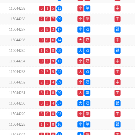
115044239
6
1
5
12
小
单
中
115044238
2
0
7
09
小
单
中
115044237
5
9
3
17
小
双
错
115044236
0
8
6
14
大
双
中
115044235
1
0
8
09
大
双
错
115044234
0
3
9
12
小
双
中
115044233
9
7
9
25
大
双
中
115044232
2
3
4
09
小
双
中
115044231
8
4
8
20
大
单
中
115044230
0
3
4
07
大
双
错
115044229
3
0
0
03
小
单
中
115044228
1
7
8
16
小
单
错