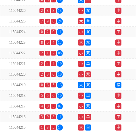
115044227
6
5
0
11
大
单
中
115044226
2
8
3
13
小
双
中
115044225
7
9
8
24
大
单
中
115044224
0
2
9
11
小
双
中
115044223
8
5
4
17
大
双
中
115044222
2
1
2
05
小
双
中
115044221
2
4
4
10
小
单
中
115044220
2
8
0
10
小
双
中
115044219
0
8
5
13
大
双
错
115044218
5
5
0
10
小
单
中
115044217
4
0
3
07
小
双
中
115044216
3
0
8
11
小
单
中
115044215
1
8
5
14
大
单
中