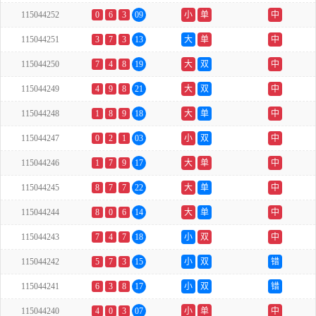
115044252
0
6
3
09
小
单
中
115044251
3
7
3
13
大
单
中
115044250
7
4
8
19
大
双
中
115044249
4
9
8
21
大
双
中
115044248
1
8
9
18
大
单
中
115044247
0
2
1
03
小
双
中
115044246
1
7
9
17
大
单
中
115044245
8
7
7
22
大
单
中
115044244
8
0
6
14
大
单
中
115044243
7
4
7
18
小
双
中
115044242
5
7
3
15
小
双
错
115044241
6
3
8
17
小
双
错
115044240
4
0
3
07
小
单
中