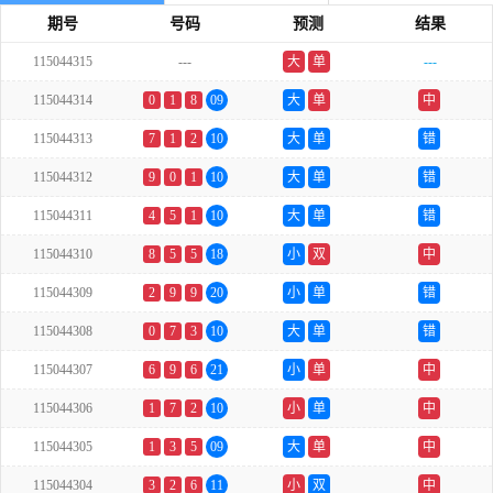
期号
号码
预测
结果
115044315
---
大
单
---
115044314
0
1
8
09
大
单
中
115044313
7
1
2
10
大
单
错
115044312
9
0
1
10
大
单
错
115044311
4
5
1
10
大
单
错
115044310
8
5
5
18
小
双
中
115044309
2
9
9
20
小
单
错
115044308
0
7
3
10
大
单
错
115044307
6
9
6
21
小
单
中
115044306
1
7
2
10
小
单
中
115044305
1
3
5
09
大
单
中
115044304
3
2
6
11
小
双
中