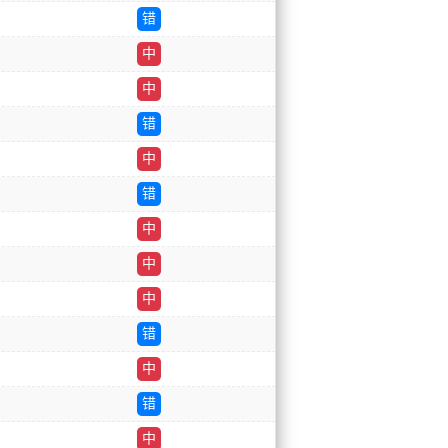
错
中
中
错
中
错
中
中
中
错
中
错
中