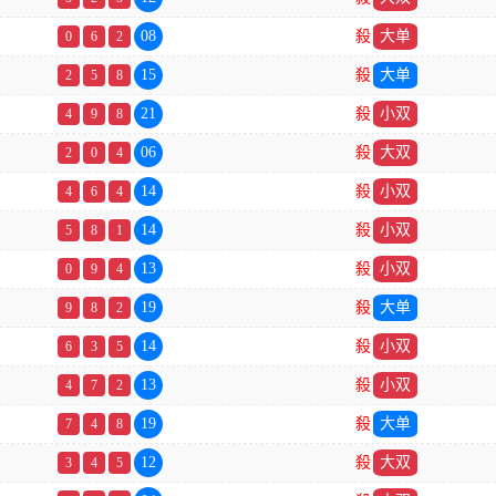
08
殺
大单
0
6
2
15
殺
大单
2
5
8
21
殺
小双
4
9
8
06
殺
大双
2
0
4
14
殺
小双
4
6
4
14
殺
小双
5
8
1
13
殺
小双
0
9
4
19
殺
大单
9
8
2
14
殺
小双
6
3
5
13
殺
小双
4
7
2
19
殺
大单
7
4
8
12
殺
大双
3
4
5