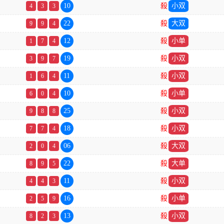
10
殺
小双
4
3
3
22
殺
大双
9
9
4
12
殺
小单
1
7
4
19
殺
小双
3
9
7
11
殺
小双
1
6
4
10
殺
小单
6
0
4
25
殺
小双
9
8
8
18
殺
小双
7
7
4
06
殺
大双
2
0
4
22
殺
大单
8
9
5
11
殺
小双
4
4
3
16
殺
小单
2
5
9
13
殺
小双
8
2
3