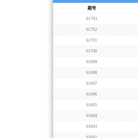
期号
61703
61702
61701
61700
61699
61698
61697
61696
61695
61694
61693
61692