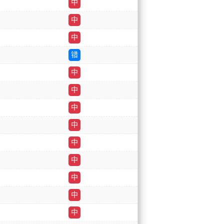
中
中
中
错
中
中
中
中
中
中
中
中
中