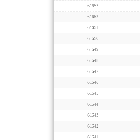
61653
61652
61651
61650
61649
61648
61647
61646
61645
61644
61643
61642
61641