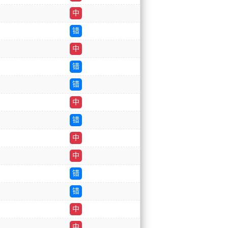
中
错
中
错
错
中
错
中
中
错
错
中
中