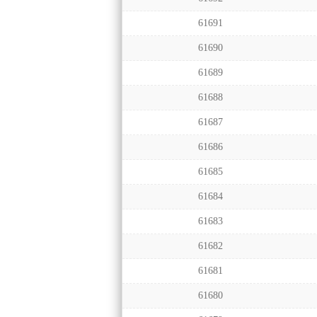
61691
61690
61689
61688
61687
61686
61685
61684
61683
61682
61681
61680