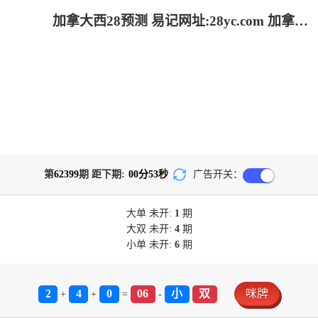
加拿大西28预测 易记网址:28yc.com 加拿大28-加拿大2.8预测|神测在线预测pc|加拿大2.8预测在线预测pc_极致火热优质的免费预测
第
62399
期 距下期:
00
分
53
秒
广告开关：
大单
未开:
1
期
大双
未开:
4
期
小单
未开:
6
期
2
4
0
06
小
双
咪牌
+
+
=
-