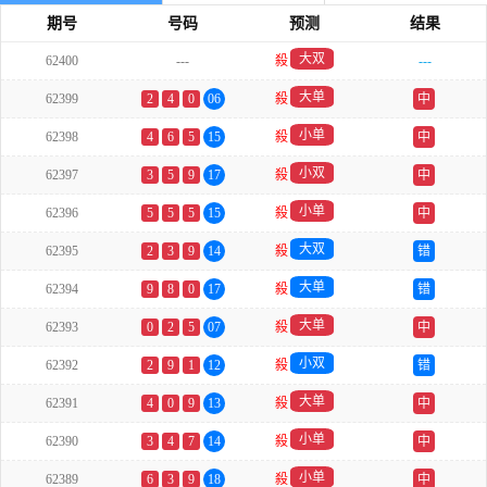
期号
号码
预测
结果
大双
62400
---
殺
---
大单
62399
2
4
0
06
殺
中
小单
62398
4
6
5
15
殺
中
小双
62397
3
5
9
17
殺
中
小单
62396
5
5
5
15
殺
中
大双
62395
2
3
9
14
殺
错
大单
62394
9
8
0
17
殺
错
大单
62393
0
2
5
07
殺
中
小双
62392
2
9
1
12
殺
错
大单
62391
4
0
9
13
殺
中
小单
62390
3
4
7
14
殺
中
小单
62389
6
3
9
18
殺
中