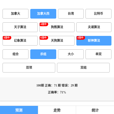
加拿大
加拿大西
台湾
比特币
天子算法
狗熊算法
夫诸算法
幻象算法
天狗算法
斩神算法
组合
杀组
大小
单双
双项
双组
100期 正确：71 期 错误：29 期
正确率：71%
预测
走势
统计