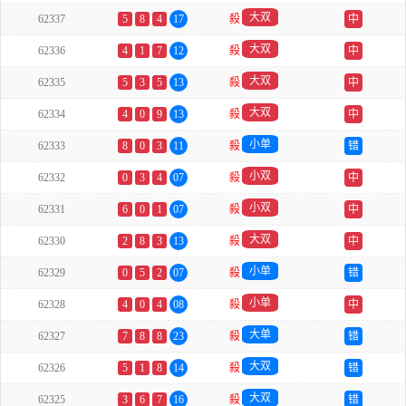
大双
62337
5
8
4
17
殺
中
大双
62336
4
1
7
12
殺
中
大双
62335
5
3
5
13
殺
中
大双
62334
4
0
9
13
殺
中
小单
62333
8
0
3
11
殺
错
小双
62332
0
3
4
07
殺
中
小双
62331
6
0
1
07
殺
中
大双
62330
2
8
3
13
殺
中
小单
62329
0
5
2
07
殺
错
小单
62328
4
0
4
08
殺
中
大单
62327
7
8
8
23
殺
错
大双
62326
5
1
8
14
殺
错
大双
62325
3
6
7
16
殺
错