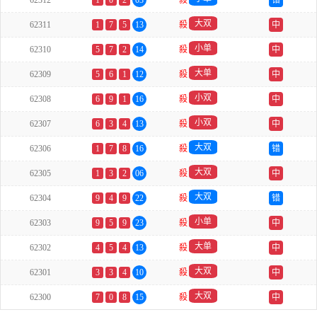
62312
1
0
2
03
殺
错
大双
62311
1
7
5
13
殺
中
小单
62310
5
7
2
14
殺
中
大单
62309
5
6
1
12
殺
中
小双
62308
6
9
1
16
殺
中
小双
62307
6
3
4
13
殺
中
大双
62306
1
7
8
16
殺
错
大双
62305
1
3
2
06
殺
中
大双
62304
9
4
9
22
殺
错
小单
62303
9
5
9
23
殺
中
大单
62302
4
5
4
13
殺
中
大双
62301
3
3
4
10
殺
中
大双
62300
7
0
8
15
殺
中