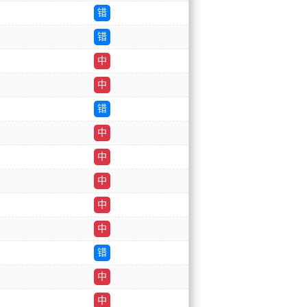
错
错
中
中
错
中
中
中
中
中
错
中
中