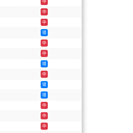
中
中
中
错
中
中
错
中
错
错
中
中
中