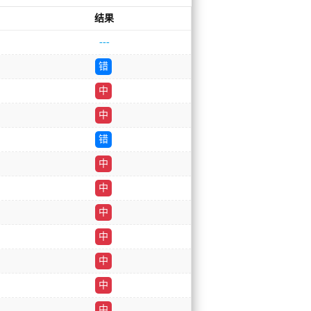
结果
---
错
中
中
错
中
中
中
中
中
中
中