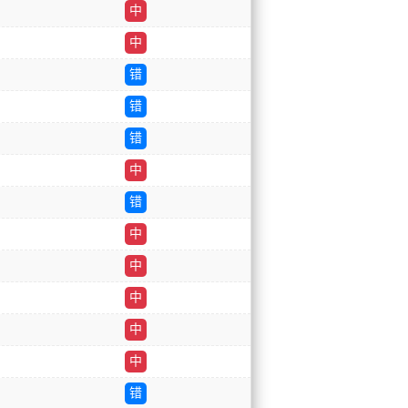
中
中
错
错
错
中
错
中
中
中
中
中
错