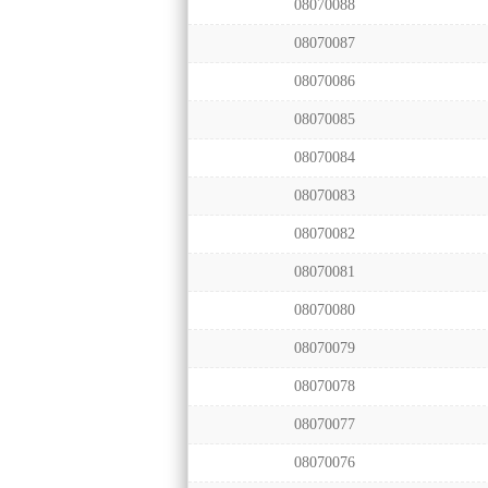
08070088
08070087
08070086
08070085
08070084
08070083
08070082
08070081
08070080
08070079
08070078
08070077
08070076