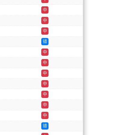
中
中
中
错
中
中
中
中
中
中
中
错