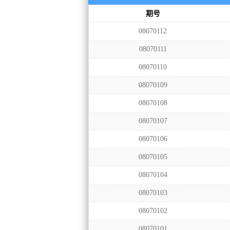
期号
08070112
08070111
08070110
08070109
08070108
08070107
08070106
08070105
08070104
08070103
08070102
08070101