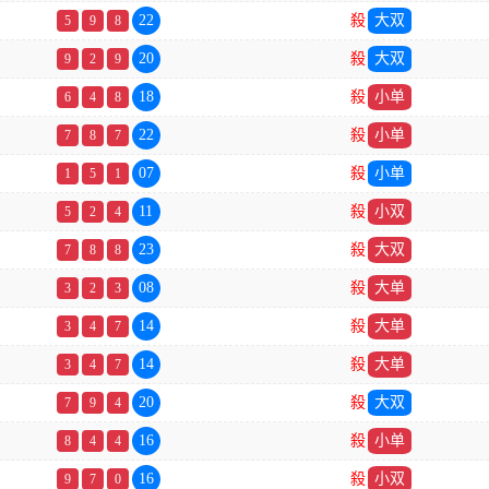
22
殺
大双
5
9
8
20
殺
大双
9
2
9
18
殺
小单
6
4
8
22
殺
小单
7
8
7
07
殺
小单
1
5
1
11
殺
小双
5
2
4
23
殺
大双
7
8
8
08
殺
大单
3
2
3
14
殺
大单
3
4
7
14
殺
大单
3
4
7
20
殺
大双
7
9
4
16
殺
小单
8
4
4
16
殺
小双
9
7
0