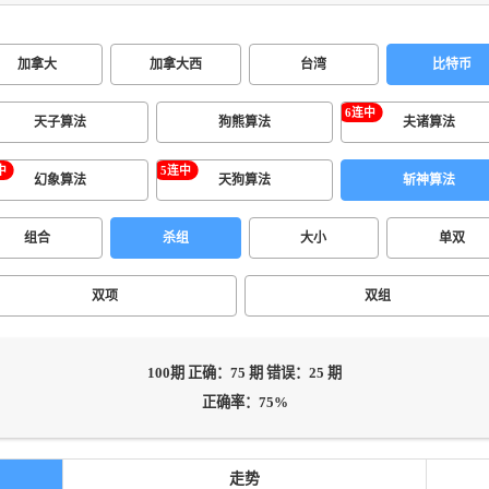
加拿大
加拿大西
台湾
比特币
天子算法
狗熊算法
夫诸算法
幻象算法
天狗算法
斩神算法
组合
杀组
大小
单双
双项
双组
100期 正确：75 期 错误：25 期
正确率：75%
走势