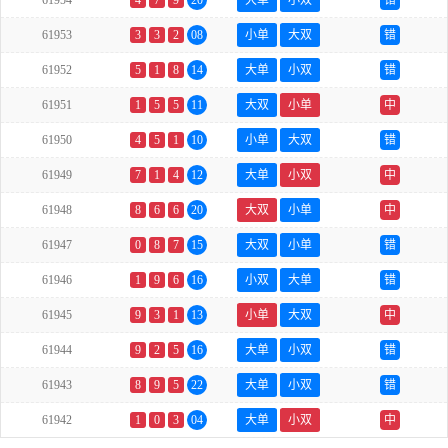
61954
4
7
9
20
大单
小双
错
61953
3
3
2
08
小单
大双
错
61952
5
1
8
14
大单
小双
错
61951
1
5
5
11
大双
小单
中
61950
4
5
1
10
小单
大双
错
61949
7
1
4
12
大单
小双
中
61948
8
6
6
20
大双
小单
中
61947
0
8
7
15
大双
小单
错
61946
1
9
6
16
小双
大单
错
61945
9
3
1
13
小单
大双
中
61944
9
2
5
16
大单
小双
错
61943
8
9
5
22
大单
小双
错
61942
1
0
3
04
大单
小双
中