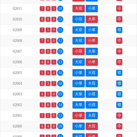
62011
7
8
3
18
大双
小单
中
62010
8
9
6
23
小双
大单
中
62009
7
5
9
21
大双
小单
错
62008
7
0
6
13
大双
小单
中
62007
6
0
4
10
小双
大单
中
62006
4
8
1
13
大双
小单
中
62005
1
5
4
10
小单
大双
错
62004
0
3
7
10
小单
大双
错
62003
4
1
0
05
大单
小双
错
62002
3
8
3
14
大单
小双
错
62001
1
1
9
11
小单
大双
中
62000
8
4
8
20
小单
大双
中