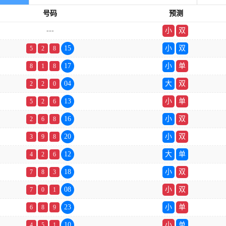
号码
预测
---
小
双
15
小
双
5
2
8
17
小
单
8
1
8
04
大
双
2
2
0
13
小
单
5
2
6
16
小
双
2
6
8
20
小
双
3
9
8
12
大
单
4
2
6
18
小
双
7
8
3
08
小
双
7
0
1
23
小
单
6
8
9
10
小
单
4
5
1