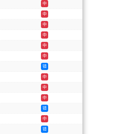
中
中
中
中
中
中
错
中
中
中
错
中
错