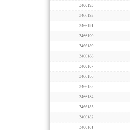
3466193
3466192
3466191
3466190
3466189
3466188
3466187
3466186
3466185
3466184
3466183
3466182
3466181