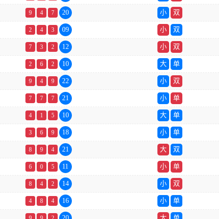
20
小
双
9
4
7
09
小
双
2
4
3
12
小
双
7
3
2
10
大
单
2
6
2
22
小
双
9
4
9
21
小
单
7
7
7
10
大
单
4
1
5
18
小
单
3
6
9
21
大
双
8
9
4
11
小
单
6
0
5
14
小
双
8
4
2
16
小
单
4
8
4
20
大
单
9
9
2