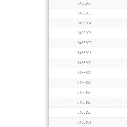
3466206
3466205
3466204
3466203
3466202
3466201
3466200
3466199
3466198
3466197
3466196
3466195
3466194