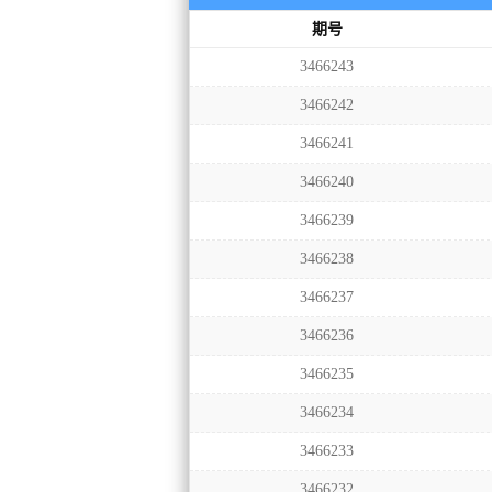
期号
3466243
3466242
3466241
3466240
3466239
3466238
3466237
3466236
3466235
3466234
3466233
3466232