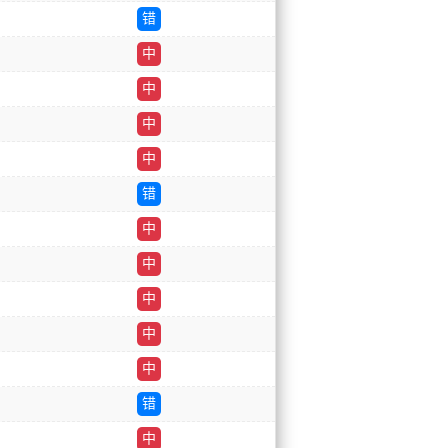
错
中
中
中
中
错
中
中
中
中
中
错
中