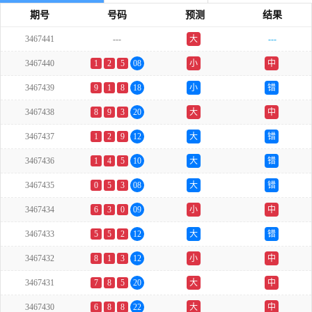
期号
号码
预测
结果
3467441
---
大
---
单
3467440
1
2
5
08
小
中
3467439
9
1
8
18
小
错
3467438
8
9
3
20
大
中
3467437
1
2
9
12
大
错
3467436
1
4
5
10
大
错
3467435
0
5
3
08
大
错
3467434
6
3
0
09
小
中
3467433
5
5
2
12
大
错
3467432
8
1
3
12
小
中
3467431
7
8
5
20
大
中
3467430
6
8
8
22
大
中