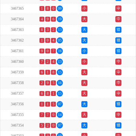
3467365
1
8
0
09
小
中
3467364
4
9
6
19
大
中
3467363
8
3
2
13
大
错
3467362
1
0
4
05
大
错
3467361
9
0
7
16
小
错
3467360
7
2
4
13
小
中
3467359
6
1
8
15
大
中
3467358
2
9
5
16
大
中
3467357
6
8
1
15
大
中
3467356
1
1
5
07
大
错
3467355
7
7
0
14
大
中
3467354
5
2
0
07
大
错