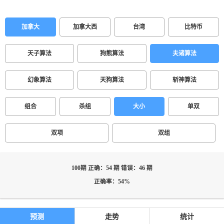
加拿大
加拿大西
台湾
比特币
天子算法
狗熊算法
夫诸算法
幻象算法
天狗算法
斩神算法
组合
杀组
大小
单双
双项
双组
100期 正确：54 期 错误：46 期
正确率：54%
预测
走势
统计