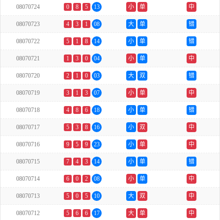
08070724
0
8
5
13
小
单
中
08070723
4
3
1
08
大
单
错
08070722
5
1
8
14
小
单
错
08070721
1
3
0
04
小
单
中
08070720
2
1
0
03
大
双
错
08070719
3
1
3
07
小
单
中
08070718
4
8
6
18
小
单
错
08070717
5
3
8
16
小
双
中
08070716
9
5
9
23
小
单
中
08070715
7
4
3
14
小
单
错
08070714
6
0
2
08
小
单
中
08070713
5
0
5
10
大
双
中
08070712
5
6
6
17
大
单
中