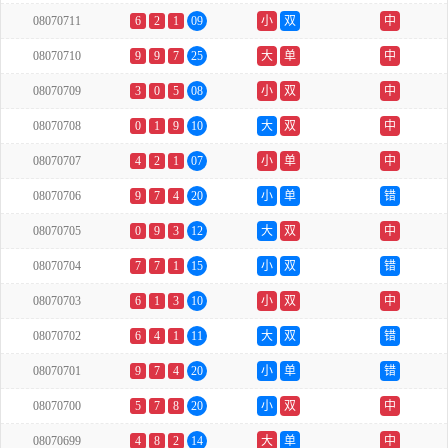
08070711
6
2
1
09
小
双
中
08070710
9
9
7
25
大
单
中
08070709
3
0
5
08
小
双
中
08070708
0
1
9
10
大
双
中
08070707
4
2
1
07
小
单
中
08070706
9
7
4
20
小
单
错
08070705
0
9
3
12
大
双
中
08070704
7
7
1
15
小
双
错
08070703
6
1
3
10
小
双
中
08070702
6
4
1
11
大
双
错
08070701
9
7
4
20
小
单
错
08070700
5
7
8
20
小
双
中
08070699
4
8
2
14
大
单
中