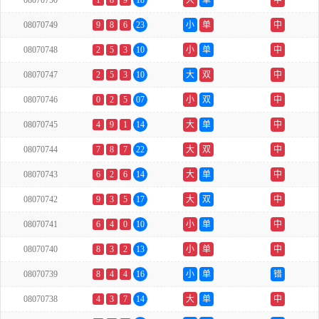
08070750
1
8
9
18
大
单
中
08070749
9
8
6
23
小
单
中
08070748
2
5
3
10
小
单
中
08070747
2
5
3
10
大
双
中
08070746
0
2
5
07
小
双
中
08070745
4
9
1
14
大
单
中
08070744
7
8
7
22
大
双
中
08070743
6
2
6
14
大
单
中
08070742
9
3
5
17
大
双
中
08070741
6
4
0
10
小
单
中
08070740
8
3
2
13
小
单
中
08070739
8
4
4
16
小
单
错
08070738
4
3
7
14
大
单
中