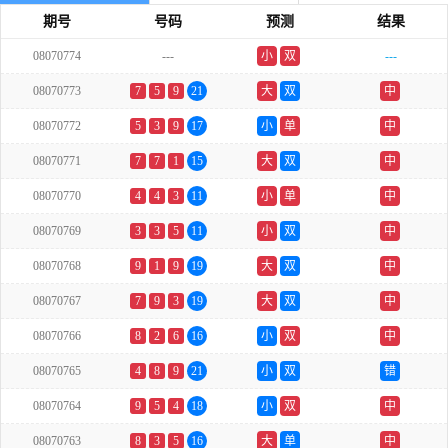
期号
号码
预测
结果
08070774
---
小
双
---
08070773
7
5
9
21
大
双
中
08070772
5
3
9
17
小
单
中
08070771
7
7
1
15
大
双
中
08070770
4
4
3
11
小
单
中
08070769
3
3
5
11
小
双
中
08070768
9
1
9
19
大
双
中
08070767
7
9
3
19
大
双
中
08070766
8
2
6
16
小
双
中
08070765
4
8
9
21
小
双
错
08070764
9
5
4
18
小
双
中
08070763
8
3
5
16
大
单
中