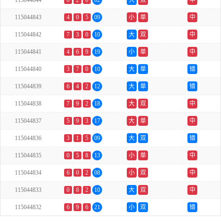
115044844
0
2
0
02
大
双
中
115044843
4
0
5
09
小
单
中
115044842
7
3
0
10
大
双
中
115044841
4
6
9
19
小
单
中
115044840
3
7
0
10
大
单
错
115044839
6
4
2
12
大
单
错
115044838
7
9
2
18
大
双
中
115044837
5
9
3
17
大
单
中
115044836
3
1
5
09
大
双
错
115044835
0
5
8
13
小
单
中
115044834
6
0
2
08
小
双
中
115044833
0
8
2
10
大
双
中
115044832
6
9
6
21
小
双
错