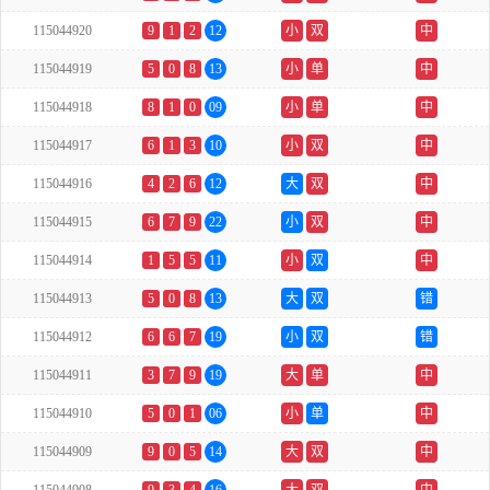
115044920
9
1
2
12
小
双
中
115044919
5
0
8
13
小
单
中
115044918
8
1
0
09
小
单
中
115044917
6
1
3
10
小
双
中
115044916
4
2
6
12
大
双
中
115044915
6
7
9
22
小
双
中
115044914
1
5
5
11
小
双
中
115044913
5
0
8
13
大
双
错
115044912
6
6
7
19
小
双
错
115044911
3
7
9
19
大
单
中
115044910
5
0
1
06
小
单
中
115044909
9
0
5
14
大
双
中