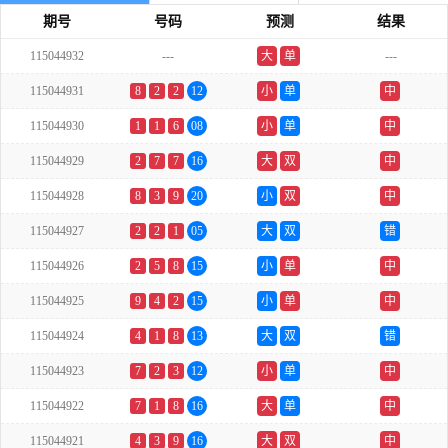
期号
号码
预测
结果
115044932
---
大
单
---
115044931
8
2
2
12
小
单
中
115044930
1
1
6
08
小
单
中
115044929
2
7
7
16
大
双
中
115044928
8
3
9
20
小
双
中
115044927
2
2
1
05
大
双
错
115044926
2
5
8
15
小
单
中
115044925
9
4
2
15
小
单
中
115044924
4
1
8
13
大
双
错
115044923
7
2
3
12
小
单
中
115044922
7
1
8
16
大
单
中
115044921
4
3
9
16
大
双
中