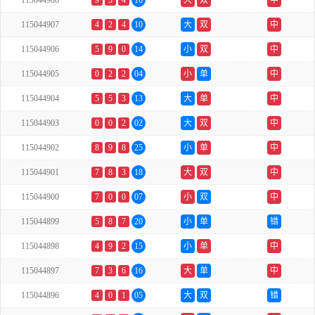
115044908
9
3
4
16
大
双
中
115044907
4
2
4
10
大
双
中
115044906
5
9
0
14
小
双
中
115044905
0
2
2
04
小
单
中
115044904
5
5
3
13
大
单
中
115044903
0
0
2
02
大
双
中
115044902
8
9
8
25
小
单
中
115044901
7
8
3
18
大
双
中
115044900
7
0
0
07
小
双
中
115044899
5
8
7
20
小
单
错
115044898
4
9
2
15
小
单
中
115044897
7
3
6
16
大
单
中
115044896
4
0
1
05
大
双
错