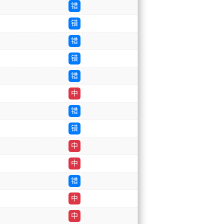
错
错
错
错
错
中
错
错
中
中
错
中
中