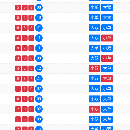
08
小单
大双
5
0
3
10
小单
大双
0
2
8
21
大双
小单
8
5
8
11
大双
小单
6
3
2
11
大单
小双
9
2
0
09
大双
小单
3
6
0
12
小双
大单
4
2
6
21
小双
大单
6
8
7
02
大双
小单
1
1
0
09
小双
大单
6
2
1
02
小双
大单
2
0
0
09
小双
大单
1
5
3
14
大单
小双
2
8
4