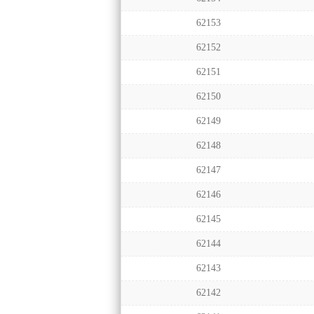
62153
62152
62151
62150
62149
62148
62147
62146
62145
62144
62143
62142