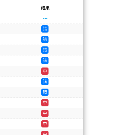
结果
---
错
错
错
错
中
错
错
中
中
中
中