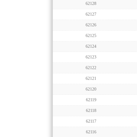
62128
62127
62126
62125
62124
62123
62122
62121
62120
62119
62118
62117
62116