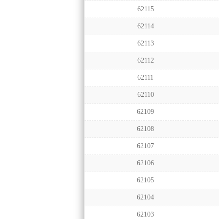
62115
62114
62113
62112
62111
62110
62109
62108
62107
62106
62105
62104
62103