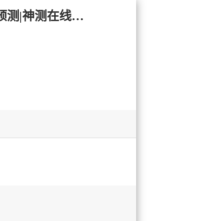
加拿大西28预测 易记网址:28yc.com 加拿大28-加拿大2.8预测|神测在线预测pc|加拿大2.8预测在线预测pc_极致火热优质的免费预测