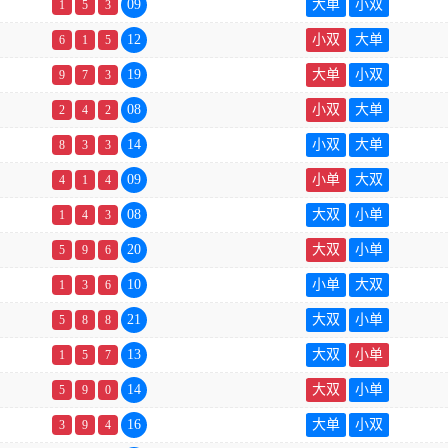
09
大单
小双
1
5
3
12
小双
大单
6
1
5
19
大单
小双
9
7
3
08
小双
大单
2
4
2
14
小双
大单
8
3
3
09
小单
大双
4
1
4
08
大双
小单
1
4
3
20
大双
小单
5
9
6
10
小单
大双
1
3
6
21
大双
小单
5
8
8
13
大双
小单
1
5
7
14
大双
小单
5
9
0
16
大单
小双
3
9
4