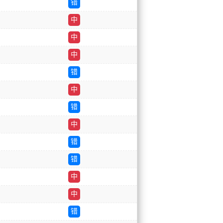
错
中
中
中
错
中
错
中
错
错
中
中
错