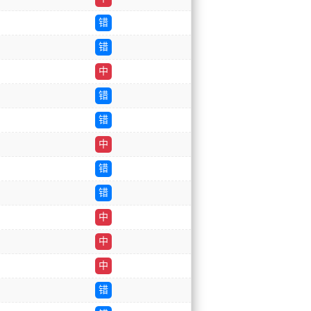
错
错
中
错
错
中
错
错
中
中
中
错