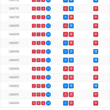
3466702
3
1
4
08
大
单
错
3466701
0
6
4
10
小
单
中
3466700
5
2
2
09
大
单
中
3466699
3
3
6
12
小
单
中
3466698
5
2
2
09
小
单
中
3466697
9
5
1
15
小
单
中
3466696
7
8
0
15
小
双
错
3466695
5
6
2
13
大
双
错
3466694
4
8
3
15
大
单
中
3466693
5
5
5
15
大
单
中
3466692
2
9
7
18
小
单
错
3466691
0
9
5
14
大
双
中
3466690
8
8
4
20
小
双
中