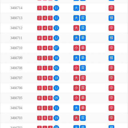
3466714
3
6
2
11
大
单
中
3466713
2
4
5
11
大
双
错
3466712
2
4
9
15
大
双
中
3466711
4
4
4
12
大
单
错
3466710
3
4
0
07
小
单
中
3466709
2
3
5
10
大
单
错
3466708
3
1
1
05
小
双
中
3466707
3
9
6
18
大
双
中
3466706
3
3
6
12
小
双
中
3466705
8
1
0
09
小
单
中
3466704
8
1
2
11
大
单
中
3466703
3
8
8
19
大
双
中