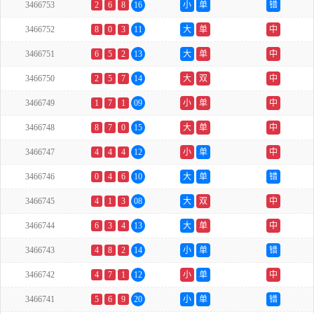
3466753
2
6
8
16
小
单
错
3466752
8
0
3
11
大
单
中
3466751
6
5
2
13
大
单
中
3466750
2
5
7
14
大
双
中
3466749
1
7
1
09
小
单
中
3466748
8
7
0
15
大
单
中
3466747
4
4
4
12
小
单
中
3466746
0
4
6
10
大
单
错
3466745
4
1
3
08
大
双
中
3466744
6
3
4
13
大
单
中
3466743
4
8
2
14
小
单
错
3466742
4
7
1
12
小
单
中
3466741
5
6
9
20
小
单
错