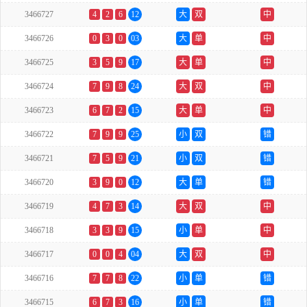
3466727
4
2
6
12
大
双
中
3466726
0
3
0
03
大
单
中
3466725
3
5
9
17
大
单
中
3466724
7
9
8
24
大
双
中
3466723
6
7
2
15
大
单
中
3466722
7
9
9
25
小
双
错
3466721
7
5
9
21
小
双
错
3466720
3
9
0
12
大
单
错
3466719
4
7
3
14
大
双
中
3466718
3
3
9
15
小
单
中
3466717
0
0
4
04
大
双
中
3466716
7
7
8
22
小
单
错
3466715
6
7
3
16
小
单
错