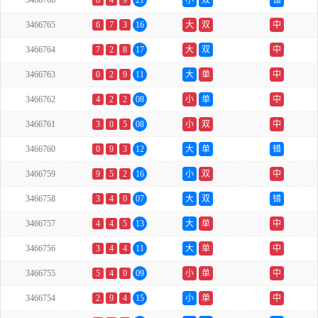
3466766
8
4
9
21
小
双
错
3466765
6
7
3
16
大
双
中
3466764
7
2
8
17
大
双
中
3466763
0
2
9
11
大
单
中
3466762
4
2
2
08
小
单
中
3466761
3
0
5
08
小
双
中
3466760
0
9
3
12
大
单
错
3466759
9
5
2
16
小
双
中
3466758
3
4
0
07
大
双
错
3466757
4
4
5
13
大
单
中
3466756
3
4
4
11
大
单
中
3466755
5
4
0
09
小
单
中
3466754
2
9
4
15
小
单
中